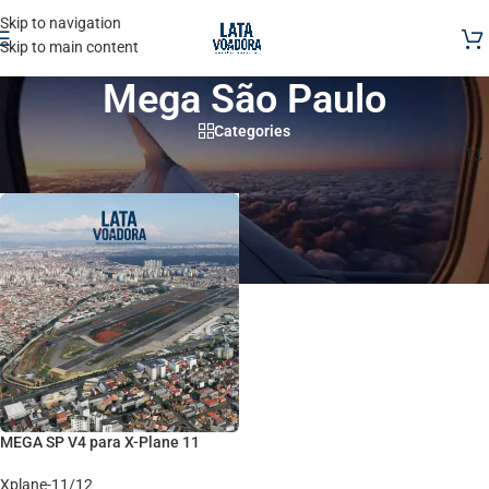
Skip to navigation
Skip to main content
Mega São Paulo
Categories
Início
/
Produtos marcados com a tag “Mega São Paulo”
MEGA SP V4 para X-Plane 11
Xplane-11/12