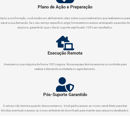
Plano de Ação e Preparação
Após a confirmação, você recebe um alinhamento claro sobre os procedimentos que realizaremos para
sanar a sua demanda. Se o seu serviço específico exigir, forneceremos acesso antecipado a pacotes de
arquivos, garantindo que o dia do suporte seja focado 100% em resultados.
Execução Remota
Acessamos sua máquina de forma 100% segura. Nossa equipe técnica assume os controles para
realizar a demanda contratada no agendamento.
Pós-Suporte Garantido
O serviço não termina quando desconectamos. Você ganha acesso ao nosso canal direto para tirar
dúvidas eventuais e acesso ao nosso ambiente de downloads para manter seus arquivos atualizados.