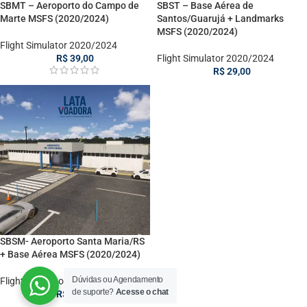
SBMT – Aeroporto do Campo de
SBST – Base Aérea de
Marte MSFS (2020/2024)
Santos/Guarujá + Landmarks
MSFS (2020/2024)
Flight Simulator 2020/2024
R$
39,00
Flight Simulator 2020/2024
R$
29,00
SBSM- Aeroporto Santa Maria/RS
+ Base Aérea MSFS (2020/2024)
Dúvidas ou Agendamento
Flight Simulator 2020/2024
de suporte?
Acesse o chat
R$
29,00