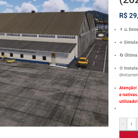
R$
29
👨‍💻
Dese
✈️
Simula
🔄
Última
⚙️
Instala
diretamen
Atenção!
e nativas
utilizado!
-