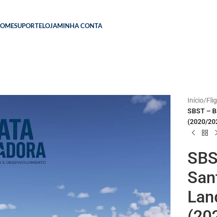
HOME
SUPORTE
LOJA
MINHA CONTA
Início
/
Fli
SBST – B
(2020/20
SBS
San
Lan
(20