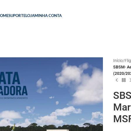
HOME
SUPORTE
LOJA
MINHA CONTA
Início
/
Fli
SBSM- Ae
(2020/20
SBS
Mar
MSF