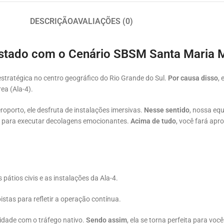
DESCRIÇÃO
AVALIAÇÕES (0)
stado com o Cenário SBSM Santa Maria
stratégica no centro geográfico do Rio Grande do Sul.
Por causa disso
,
ea (Ala-4).
eroporto, ele desfruta de instalações imersivas.
Nesse sentido
, nossa eq
 para executar decolagens emocionantes.
Acima de tudo
, você fará ap
pátios civis e as instalações da Ala-4.
istas para refletir a operação contínua.
lidade com o tráfego nativo.
Sendo assim
, ela se torna perfeita para voc