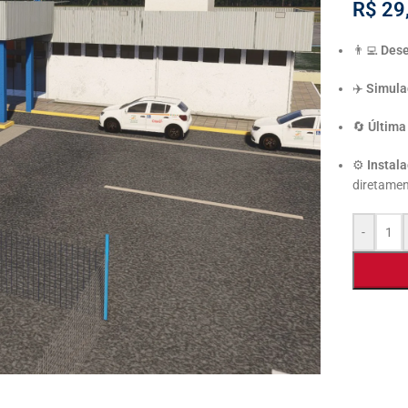
R$
29
👨‍💻
Dese
✈️
Simula
🔄
Última
⚙️
Instala
diretamen
-