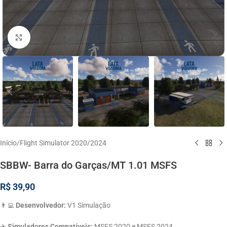
Click to enlarge
Início
/
Flight Simulator 2020/2024
SBBW- Barra do Garças/MT 1.01 MSFS
R$
39,90
👨‍💻
Desenvolvedor:
V1 Simulação
✈️
Simuladores Compatíveis:
MSFS 2020 e MSFS 2024