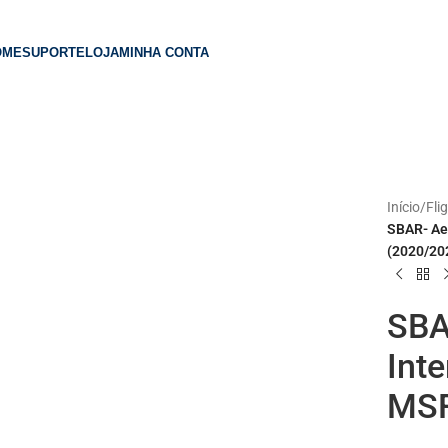
OME
SUPORTE
LOJA
MINHA CONTA
Início
/
Fli
SBAR- Ae
(2020/20
SBA
Inte
MSF