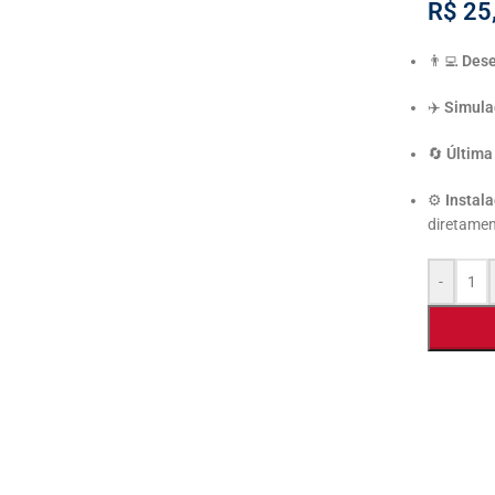
R$
25
👨‍💻
Dese
✈️
Simula
🔄
Última
⚙️
Instala
diretamen
-