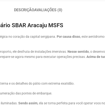
DESCRIÇÃO
AVALIAÇÕES (0)
nário SBAR Aracaju MSFS
égica no coração da capital sergipana.
Por causa disso
, este aeródrom
eroporto, ele desfruta de instalações imersivas.
Nesse sentido
, o desenv
 prepare-se agora mesmo para executar operações precisas.
Acima de tu
xterna e os detalhes do pátio com extrema exatidão.
a numeração das pontes de embarque.
s iluminadas.
Sendo assim
, ela se torna perfeita para você operar voos n