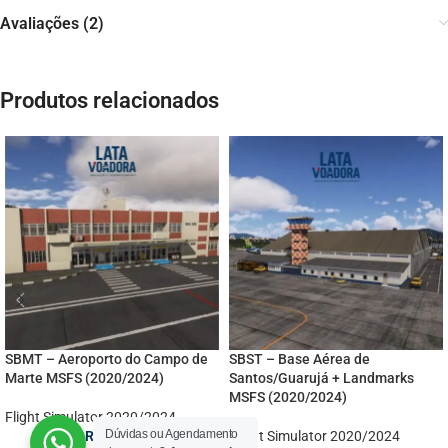
Avaliações (2)
Produtos relacionados
SBMT – Aeroporto do Campo de
SBST – Base Aérea de
Marte MSFS (2020/2024)
Santos/Guarujá + Landmarks
MSFS (2020/2024)
Flight Simulator 2020/2024
Dúvidas ou Agendamento
R$
39,00
Flight Simulator 2020/2024