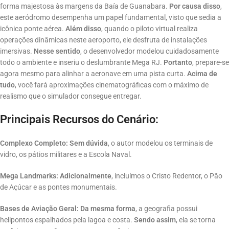
forma majestosa às margens da Baía de Guanabara
.
Por causa disso
,
este aeródromo desempenha um papel fundamental, visto que sedia a
icônica ponte aérea.
Além disso
, quando o piloto virtual realiza
operações dinâmicas neste aeroporto, ele desfruta de instalações
imersivas.
Nesse sentido
, o desenvolvedor modelou cuidadosamente
todo o ambiente e inseriu o deslumbrante Mega RJ
.
Portanto
, prepare-se
agora mesmo para alinhar a aeronave em uma pista curta
.
Acima de
tudo
, você fará aproximações cinematográficas com o máximo de
realismo que o simulador consegue entregar
.
Principais Recursos do Cenário:
Complexo Completo:
Sem dúvida
, o autor modelou os terminais de
vidro, os pátios militares e a Escola Naval
.
Mega Landmarks:
Adicionalmente
, incluímos o Cristo Redentor, o Pão
de Açúcar e as pontes monumentais
.
Bases de Aviação Geral:
Da mesma forma
, a geografia possui
helipontos espalhados pela lagoa e costa
.
Sendo assim
, ela se torna